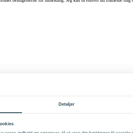
stået betingelserne for tilmelding. Jeg kan til enhver tid framelde mig o
Detaljer
ookies
se vores indhold og annoncer, til at vise dig funktioner til sociale