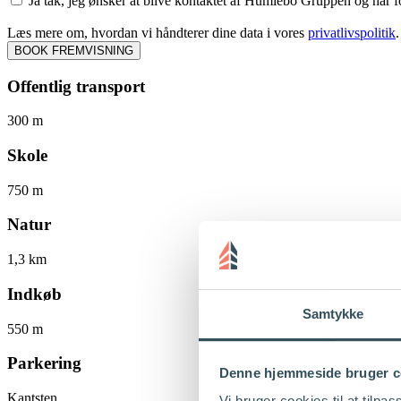
Ja tak, jeg ønsker at blive kontaktet af Humlebo Gruppen og har for
Læs mere om, hvordan vi håndterer dine data i vores
privatlivspolitik
.
BOOK FREMVISNING
Offentlig transport
300 m
Skole
750 m
Natur
1,3 km
Indkøb
Samtykke
550 m
Parkering
Denne hjemmeside bruger c
Kantsten
Vi bruger cookies til at tilpas