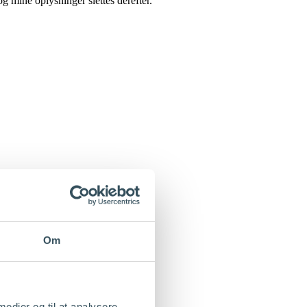
g mine oplysninger slettes derefter.
Om
 medier og til at analysere