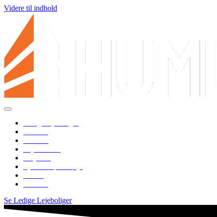
Videre til indhold
Ledige lejeboliger
Erhverv
Parkering
Lejerservice
Projekter
Ejendomsportefølje
Om os
Kontakt
Se Ledige Lejeboliger