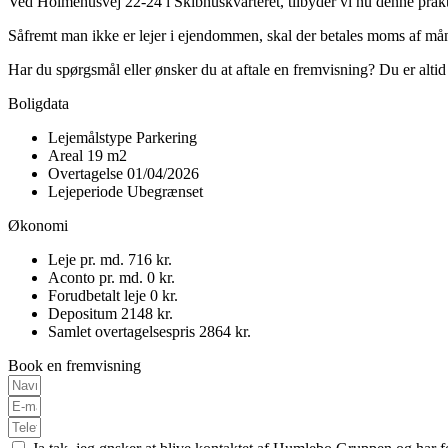
Ved Holmehusvej 22-24 i Skibhuskvarteret, tilbyder vi nu denne prakt
Såfremt man ikke er lejer i ejendommen, skal der betales moms af må
Har du spørgsmål eller ønsker du at aftale en fremvisning? Du er alti
Boligdata
Lejemålstype
Parkering
Areal
19 m2
Overtagelse
01/04/2026
Lejeperiode
Ubegrænset
Økonomi
Leje pr. md.
716 kr.
Aconto pr. md.
0 kr.
Forudbetalt leje
0 kr.
Depositum
2148 kr.
Samlet overtagelsespris
2864 kr.
Book en fremvisning