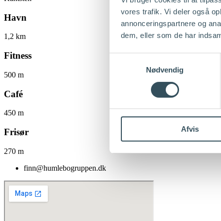
vores trafik. Vi deler også 
Havn
annonceringspartnere og anal
dem, eller som de har indsaml
1,2 km
Fitness
Samtykkevalg
Nødvendig
500 m
Café
450 m
Afvis
Frisør
270 m
finn@humlebogruppen.dk