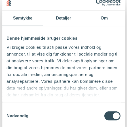
Parkering
Kantsten
Samtykke
Detaljer
Om
Fitness
1,4 km
Denne hjemmeside bruger cookies
Vi bruger cookies til at tilpasse vores indhold og
Frisør
annoncer, til at vise dig funktioner til sociale medier og til
400 m
at analysere vores trafik. Vi deler også oplysninger om
din brug af vores hjemmeside med vores partnere inden
Om området
for sociale medier, annonceringspartnere og
analysepartnere. Vores partnere kan kombinere disse
Den centrale placering tæt ved skole, indkøb, offentlig transport og
den korte afstand til centrum gør det muligt at tage del i det
data med andre oplysninger, du har givet dem, eller som
summende byliv som restauranter, shopping og en bred vifte af
de har indsamlet fra din brug af deres tjenester.
kulturtilbud.
Samtykkevalg
Nødvendig