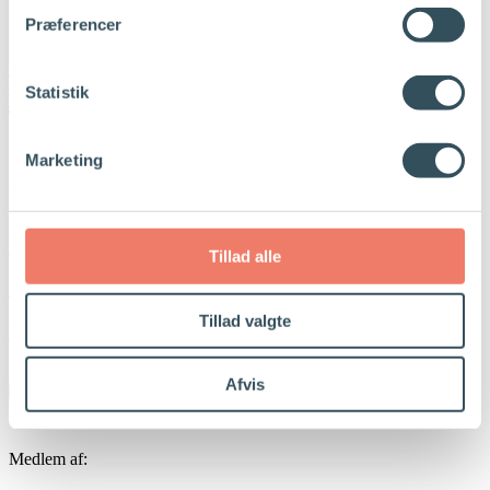
Præferencer
Tidligere
Forrige
Hvenekildeløkken 199-229
Statistik
Næste
Ankergade 1/Skibhusvej 224B
Næste
Marketing
Udforsk
Ledige lejemål
Tillad alle
Læs mere
Tillad valgte
Portfølje
Læs mere
Afvis
Medlem af: