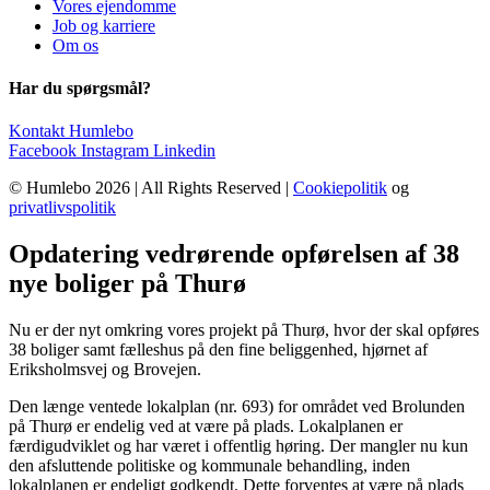
Vores ejendomme
Job og karriere
Om os
Har du spørgsmål?
Kontakt Humlebo
Facebook
Instagram
Linkedin
© Humlebo 2026 | All Rights Reserved |
Cookiepolitik
og
privatlivspolitik
Opdatering vedrørende opførelsen af 38
nye boliger på Thurø
Nu er der nyt omkring vores projekt på Thurø, hvor der skal opføres
38 boliger samt fælleshus på den fine beliggenhed, hjørnet af
Eriksholmsvej og Brovejen.
Den længe ventede lokalplan (nr. 693) for området ved Brolunden
på Thurø er endelig ved at være på plads. Lokalplanen er
færdigudviklet og har været i offentlig høring. Der mangler nu kun
den afsluttende politiske og kommunale behandling, inden
lokalplanen er endeligt godkendt. Dette forventes at være på plads