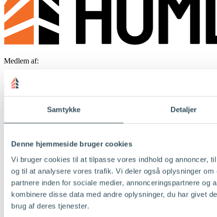
Medlem af:
Samtykke
Detaljer
Kontor
Denne hjemmeside bruger cookies
Humlebo Ejendomme A/S
Vi bruger cookies til at tilpasse vores indhold og annoncer, til
Klokkestøbervej 18
og til at analysere vores trafik. Vi deler også oplysninger 
5230 Odense M
partnere inden for sociale medier, annonceringspartnere og 
CVR 28861850
kombinere disse data med andre oplysninger, du har givet de
+45 63 14 60 00
brug af deres tjenester.
humlebo@humlebogruppen.dk